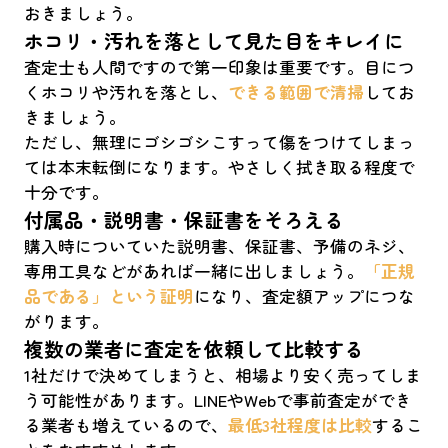
おきましょう。
ホコリ・汚れを落として見た目をキレイに
査定士も人間ですので第一印象は重要です。目につ
くホコリや汚れを落とし、
できる範囲で清掃
してお
きましょう。
ただし、無理にゴシゴシこすって傷をつけてしまっ
ては本末転倒になります。やさしく拭き取る程度で
十分です。
付属品・説明書・保証書をそろえる
購入時についていた説明書、保証書、予備のネジ、
専用工具などがあれば一緒に出しましょう。
「正規
品である」という証明
になり、査定額アップにつな
がります。
複数の業者に査定を依頼して比較する
1社だけで決めてしまうと、相場より安く売ってしま
う可能性があります。LINEやWebで事前査定ができ
る業者も増えているので、
最低3社程度は比較
するこ