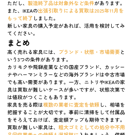
ただし、
製造終了品は対象外など条件
があります。
また、IKEAの
出張引取りによる買取は2025年​11月を
もって終了
しました。
新しい家具の購入予定があれば、活用を検討してみ
てください。
まとめ
高く売れる家具には、
ブランド・状態・市場需要
と
いう3つの条件があります。
カリモクや飛騨産業などの国産ブランド、カッシー
ナやハーマンミラーなどの海外ブランドは中古市場
でも高い需要があります。一方、ニトリやIKEAの家
具は買取が難しいケースが多いですが、状態次第で
は値段がつくこともあります。
家具を売る際は
複数の業者に査定を依頼
し、相場を
把握することが大切です。事前に清掃をして付属品
をそろえておけば、査定額アップも期待できます。
買取が難しい家具は、
粗大ゴミとしての処分や不用
品回収業者への依頼も選択肢に
入れましょう。信頼