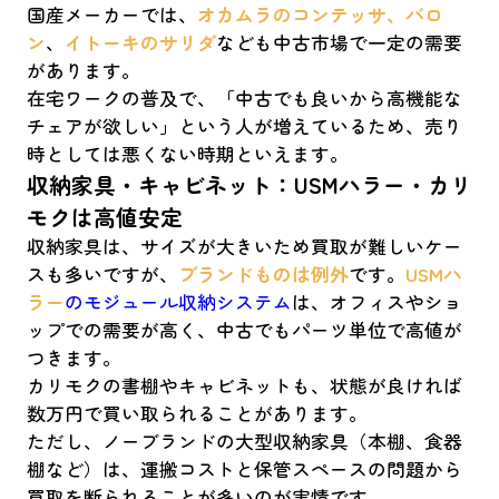
国産メーカーでは、
オカムラのコンテッサ、バロ
ン
、
イトーキのサリダ
なども中古市場で一定の需要
があります。
在宅ワークの普及で、「中古でも良いから高機能な
チェアが欲しい」という人が増えているため、売り
時としては悪くない時期といえます。
収納家具・キャビネット：USMハラー・カリ
モクは高値安定
収納家具は、サイズが大きいため買取が難しいケー
スも多いですが、
ブランドものは例外
です。
USMハ
ラー
のモジュール収納システム
は、オフィスやショ
ップでの需要が高く、中古でもパーツ単位で高値が
つきます。
カリモクの書棚やキャビネットも、状態が良ければ
数万円で買い取られることがあります。
ただし、ノーブランドの大型収納家具（本棚、食器
棚など）は、運搬コストと保管スペースの問題から
買取を断られることが多いのが実情です。