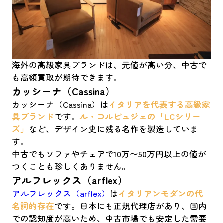
海外の高級家具ブランドは、元値が高い分、中古で
も高額買取が期待できます。
カッシーナ（Cassina）
カッシーナ（Cassina）は
イタリアを代表する高級家
具ブランド
です。
ル・コルビュジェの「LCシリー
ズ」
など、デザイン史に残る名作を製造していま
す。
中古でもソファやチェアで10万〜50万円以上の値が
つくことも珍しくありません。
アルフレックス（arflex）
アルフレックス（arflex）
は
イタリアンモダンの代
名詞的存在
です。日本にも正規代理店があり、国内
での認知度が高いため、中古市場でも安定した需要