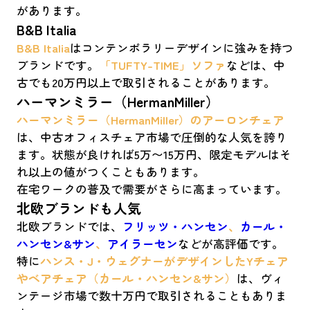
があります。
B&B Italia
B&B Italia
はコンテンポラリーデザインに強みを持つ
ブランドです。
「TUFTY-TIME」ソファ
などは、中
古でも20万円以上で取引されることがあります。
ハーマンミラー（HermanMiller）
ハーマンミラー（HermanMiller）のアーロンチェア
は、中古オフィスチェア市場で圧倒的な人気を誇り
ます。状態が良ければ5万〜15万円、限定モデルはそ
れ以上の値がつくこともあります。
在宅ワークの普及で需要がさらに高まっています。
北欧ブランドも人気
北欧ブランドでは、
フリッツ・ハンセン
、
カール・
ハンセン&サン
、
アイラーセン
などが高評価です。
特に
ハンス・J・ウェグナーがデザインしたYチェア
やベアチェア（カール・ハンセン&サン）
は、ヴィ
ンテージ市場で数十万円で取引されることもありま