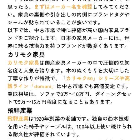
思ったら、
まずはメーカー名を確認
してみてくださ
い。家具の裏側や引き出しの内側にブランドタグや
シールが貼られていることが多いです。
以下では、中古市場で特に評価が高い国内家具ブラ
ンドをご紹介します。日本の家具メーカーには、世
界に誇る技術力を持つブランドが数多くあります。
カリモク家具
カリモク家具
は国産家具メーカーの中で圧倒的な知
名度と人気を誇ります。木のぬくもりを大切にした
丁寧な作りが特徴で、「
カリモク60」シリーズや高
級ライン「domani」
は中古市場でも高値安定です。
買取相場は、ソファで3万〜10万円、ダイニングセッ
トで5万〜15万円程度になることもあります。
飛騨産業
飛騨産業
は1920年創業の老舗です。独自の曲木技術
を用いた椅子やテーブルは、100年以上使い続けられ
る耐久性が評価されています。