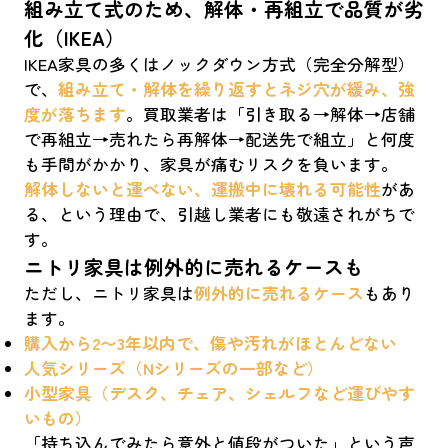
組み立て式のため、解体・再組立で品質が劣
化（IKEA）
IKEA家具の多くはノックダウン方式（完全分解型）
で、
組み立て・解体を繰り返すとネジ穴が緩み、強
度が落ちます
。買取業者は「引き取る→解体→店舗
で再組立→売れたら再解体→配送先で組立」と何度
も手間がかかり、家具が痛むリスクを負います。
解体しないと運べない、運搬中に壊れる可能性
があ
る、という理由で、引越し業者にも敬遠されがちで
す。
ニトリ家具は例外的に売れるケースも
ただし、ニトリ家具は
例外的に売れるケース
もあり
ます。
購入から2〜3年以内で、傷や汚れがほとんどない
人気シリーズ（Nシリーズの一部など）
小型家具（デスク、チェア、シェルフなど運びやす
いもの）
「持ち込んでみたら意外と値段がついた」という声