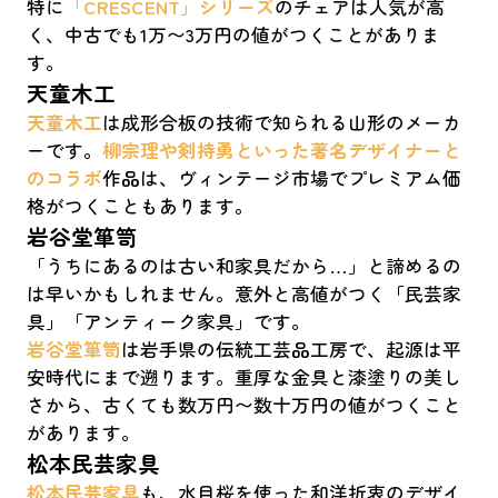
特に
「CRESCENT」シリーズ
のチェアは人気が高
く、中古でも1万〜3万円の値がつくことがありま
す。
天童木工
天童木工
は成形合板の技術で知られる山形のメーカ
ーです。
柳宗理や剣持勇といった著名デザイナーと
のコラボ
作品は、ヴィンテージ市場でプレミアム価
格がつくこともあります。
岩谷堂箪笥
「うちにあるのは古い和家具だから…」と諦めるの
は早いかもしれません。意外と高値がつく「民芸家
具」「アンティーク家具」です。
岩谷堂箪笥
は岩手県の伝統工芸品工房で、起源は平
安時代にまで遡ります。重厚な金具と漆塗りの美し
さから、古くても数万円〜数十万円の値がつくこと
があります。
松本民芸家具
松本民芸家具
も、水目桜を使った和洋折衷のデザイ