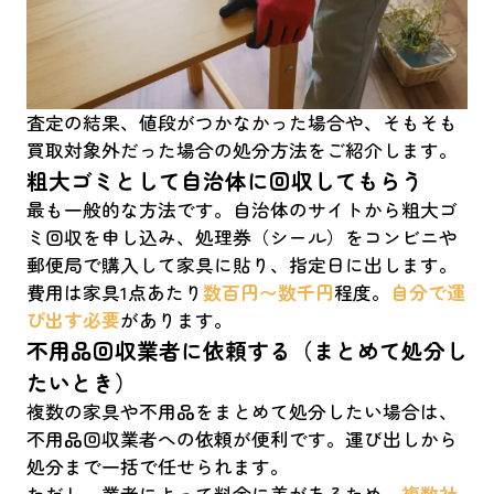
査定の結果、値段がつかなかった場合や、そもそも
買取対象外だった場合の処分方法をご紹介します。
粗大ゴミとして自治体に回収してもらう
最も一般的な方法です。自治体のサイトから粗大ゴ
ミ回収を申し込み、処理券（シール）をコンビニや
郵便局で購入して家具に貼り、指定日に出します。
費用は家具1点あたり
数百円〜数千円
程度。
自分で運
び出す必要
があります。
不用品回収業者に依頼する（まとめて処分し
たいとき）
複数の家具や不用品をまとめて処分したい場合は、
不用品回収業者への依頼が便利です。運び出しから
処分まで一括で任せられます。