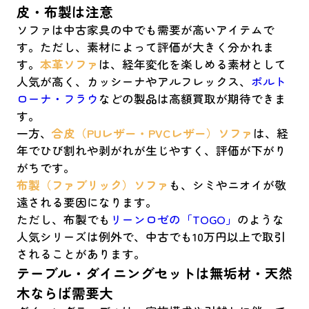
皮・布製は注意
ソファは中古家具の中でも需要が高いアイテムで
す。ただし、素材によって評価が大きく分かれま
す。
本革ソファ
は、経年変化を楽しめる素材として
人気が高く、カッシーナやアルフレックス、
ポルト
ローナ・フラウ
などの製品は高額買取が期待できま
す。
一方、
合皮（PUレザー・PVCレザー）ソファ
は、経
年でひび割れや剥がれが生じやすく、評価が下がり
がちです。
布製（ファブリック）ソファ
も、シミやニオイが敬
遠される要因になります。
ただし、布製でも
リーンロゼの「TOGO」
のような
人気シリーズは例外で、中古でも10万円以上で取引
されることがあります。
テーブル・ダイニングセットは無垢材・天然
木ならば需要大