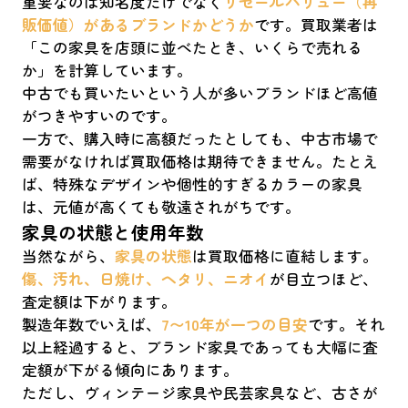
重要なのは知名度だけでなく
リセールバリュー（再
販価値）があるブランドかどうか
です。買取業者は
「この家具を店頭に並べたとき、いくらで売れる
か」を計算しています。
中古でも買いたいという人が多いブランドほど高値
がつきやすいのです。
一方で、購入時に高額だったとしても、中古市場で
需要がなければ買取価格は期待できません。たとえ
ば、特殊なデザインや個性的すぎるカラーの家具
は、元値が高くても敬遠されがちです。
家具の状態と使用年数
当然ながら、
家具の状態
は買取価格に直結します。
傷、汚れ、日焼け、ヘタリ、ニオイ
が目立つほど、
査定額は下がります。
製造年数でいえば、
7〜10年が一つの目安
です。それ
以上経過すると、ブランド家具であっても大幅に査
定額が下がる傾向にあります。
ただし、ヴィンテージ家具や民芸家具など、古さが