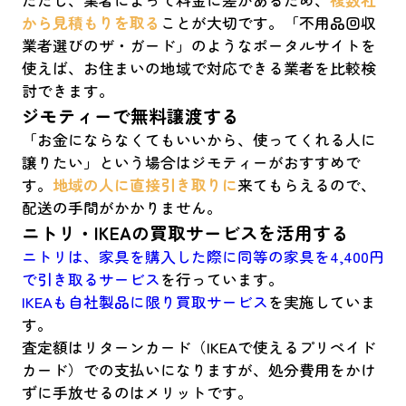
ただし、業者によって料金に差があるため、
複数社
から見積もりを取る
ことが大切です。「不用品回収
業者選びのザ・ガード」のようなポータルサイトを
使えば、お住まいの地域で対応できる業者を比較検
討できます。
ジモティーで無料譲渡する
「お金にならなくてもいいから、使ってくれる人に
譲りたい」という場合はジモティーがおすすめで
す。
地域の人に直接引き取りに
来てもらえるので、
配送の手間がかかりません。
ニトリ・IKEAの買取サービスを活用する
ニトリは、家具を購入した際に同等の家具を4,400円
で引き取るサービス
を行っています。
IKEAも自社製品に限り買取サービス
を実施していま
す。
査定額はリターンカード（IKEAで使えるプリペイド
カード）での支払いになりますが、処分費用をかけ
ずに手放せるのはメリットです。