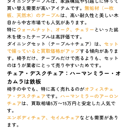
ダイニングテーブルは、家族構成や引越しに伴って
買い替え需要が高いアイテムです。
無垢材（一枚
板、天然木）のテーブル
は、高い耐久性と美しい木
目から中古市場でも人気があります。
特に
ウォールナット、オーク、チェリー
といった銘
木を使ったテーブルは高評価です。
ダイニングセット（テーブル＋チェア）は、
セット
で揃っていると買取価格がアップ
する傾向がありま
す。椅子だけ、テーブルだけで売るよりも、セット
のほうが業者にとって売りやすいためです。
チェア・デスクチェア：ハーマンミラー・オ
カムラは鉄板
椅子の中でも、特に高く売れるのが
オフィスチェ
ア・デスクチェア
です。
ハーマンミラーのアーロン
チェア
は、買取相場5万〜15万円と安定した人気で
す。
エンボディチェア、セイルチェア
なども需要があり
ます。