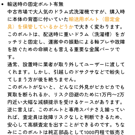
輸送時の固定ボルト有無
中古市場で大人気のドラム式洗濯機ですが、購入時
に本体の背面に付いていた
輸送用ボルト（固定金
具）を保管しているかどうか
で大きく変わります。
このボルトは、配送時に重いドラム（洗濯槽）をガ
ッチリと固定し、運搬中の振動による軸ブレや故障
を防ぐための命綱とも言える重要な金属パーツで
す。
通常、設置時に業者が取り外してユーザーに渡して
くれます。しかし、引越しのドサクサなどで紛失し
てしまう方が後を絶ちません。
このボルトがないと、どんなに外見がピカピカでも
買取を断られるか、リスク回避のために1万円〜2万
円近い大幅な減額提示を受けるケースがあります。
逆に言えば、このボルトと専用スパナさえ揃ってい
れば、査定員は故障リスクなしと判断できるため、
安心して高額査定を出すことができるのです。ちな
みにこのボルトは純正部品として1000円程で販売さ