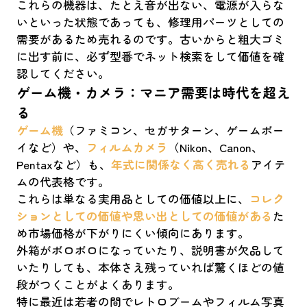
これらの機器は、たとえ音が出ない、電源が入らな
いといった状態であっても、修理用パーツとしての
需要があるため売れるのです。古いからと粗大ゴミ
に出す前に、必ず型番でネット検索をして価値を確
認してください。
ゲーム機・カメラ：マニア需要は時代を超え
る
ゲーム機
（ファミコン、セガサターン、ゲームボー
イなど）や、
フィルムカメラ
（Nikon、Canon、
Pentaxなど）も、
年式に関係なく高く売れる
アイテ
ムの代表格です。
これらは単なる実用品としての価値以上に、
コレク
ションとしての価値や思い出としての価値がある
た
め市場価格が下がりにくい傾向にあります。
外箱がボロボロになっていたり、説明書が欠品して
いたりしても、本体さえ残っていれば驚くほどの値
段がつくことがよくあります。
特に最近は若者の間でレトロブームやフィルム写真