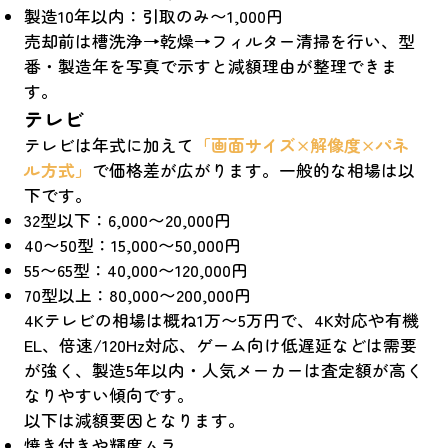
製造10年以内：引取のみ〜1,000円
売却前は槽洗浄→乾燥→フィルター清掃を行い、型
番・製造年を写真で示すと減額理由が整理できま
す。
テレビ
テレビは年式に加えて
「画面サイズ×解像度×パネ
ル方式」
で価格差が広がります。一般的な相場は以
下です。
32型以下：6,000〜20,000円
40〜50型：15,000〜50,000円
55〜65型：40,000〜120,000円
70型以上：80,000〜200,000円
4Kテレビの相場は概ね1万〜5万円で、4K対応や有機
EL、倍速/120Hz対応、ゲーム向け低遅延などは需要
が強く、製造5年以内・人気メーカーは査定額が高く
なりやすい傾向です。
以下は減額要因となります。
焼き付きや輝度ムラ