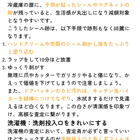
冷蔵庫の扉に、
子供が貼ったシールやマグネットの
跡
が残っていると、生活感が丸出しになり減額対象
となりやすいです。
こうしたシール跡は、以下手順で跡形もなく綺麗に
なります。
ハンドクリームや市販のシール剥がし液をたっぷり
と塗り込む
ラップをして10分ほど放置
ゆっくり剥がす
無理に爪やカッターでガリガリやると傷になり、か
えって価値を下げてしまうので注意しましょう。
また、
ドアパッキンのカビ汚れは、キッチン泡ハイ
ターを綿棒につけてなぞり
、水拭きするだけで見違
えるほど白くなります。この白さが清潔感を印象づ
け、高額な査定に繋がります。
洗濯機：洗剤投入口をきれいにする
洗濯機の査定において、査定員が必ずと言っていい
ほどチェックするのが
洗剤投入口と糸くずフィルタ