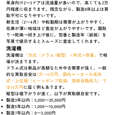
単身向け2〜3ドアは流通量が多いので、高くても2万
円程度に収まります。残念ながら、製造6年以上は買
取不可になりやすいです。
新生活（2〜4月）や転勤期は需要が上がりやすく、
在庫が薄い地域ほど査定が上がりやすいです。霜取
り→乾燥→拭き上げ後に、型番と製造年（銘板）を
写真で提示するとスムーズに査定してくれます。
洗濯機
洗濯機は
「方式（ドラム/縦型）×年式×容量」
で相
場が決まります。
ドラム式は新品が高額なため中古需要が強く、一般
的な買取目安は
1万〜6万円、国内メーカーの高年
式・上位機（ヒートポンプ乾燥、洗剤自動投入）で
は10万円
に届く例もあります。
縦型は値下がりが速く、以下が買取額目安です。
製造3年以内：3,000〜25,000円
製造5年以内：1,000〜10,000円
製造7年以内：0〜3,000円