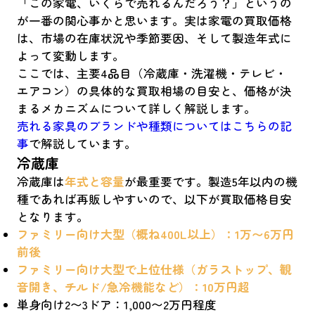
「この家電、いくらで売れるんだろう？」というの
が一番の関心事かと思います。実は家電の買取価格
は、市場の在庫状況や季節要因、そして製造年式に
よって変動します。
ここでは、主要4品目（冷蔵庫・洗濯機・テレビ・
エアコン）の具体的な買取相場の目安と、価格が決
まるメカニズムについて詳しく解説します。
売れる家具のブランドや種類についてはこちらの記
事
で解説しています。
冷蔵庫
冷蔵庫は
年式と容量
が最重要です。製造5年以内の機
種であれば再販しやすいので、以下が買取価格目安
となります。
ファミリー向け大型（概ね400L以上）：1万〜6万円
前後
ファミリー向け大型で上位仕様（ガラストップ、観
音開き、チルド/急冷機能など）：10万円超
単身向け2〜3ドア：1,000〜2万円程度