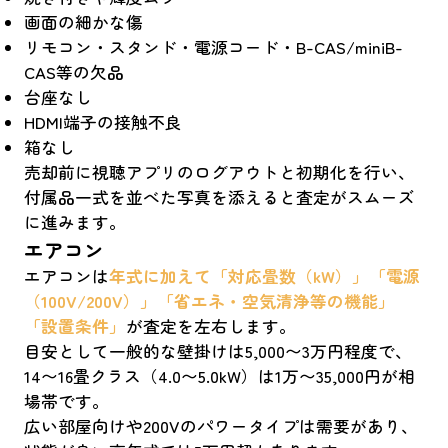
画面の細かな傷
リモコン・スタンド・電源コード・B-CAS/miniB-
CAS等の欠品
台座なし
HDMI端子の接触不良
箱なし
売却前に視聴アプリのログアウトと初期化を行い、
付属品一式を並べた写真を添えると査定がスムーズ
に進みます。
エアコン
エアコンは
年式に加えて「対応畳数（kW）」「電源
（100V/200V）」「省エネ・空気清浄等の機能」
「設置条件」
が査定を左右します。
目安として一般的な壁掛けは5,000〜3万円程度で、
14〜16畳クラス（4.0〜5.0kW）は1万〜35,000円が相
場帯です。
広い部屋向けや200Vのパワータイプは需要があり、