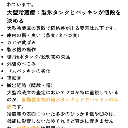
れています。
大型冷蔵庫：製氷タンクとパッキンが値段を
決める
大型冷蔵庫の買取で価格差が出る要因は以下です。
庫内の傷・臭い（魚臭/タバコ臭）
カビや黄ばみ
製氷機の動作
棚/給水タンク/説明書の欠品
外装のへこみ
ゴムパッキンの劣化
運転音
搬出経路（階段・幅）
大型冷蔵庫の査定においてプロが特に重視している
のが、
自動製氷機の給水タンクとドアパッキンの状
態
です。
冷蔵庫の表面についた多少のひっかき傷や凹みは、
機能に影響しないためそれほど査定に響きません
が、
内部の汚れ
は問題です。