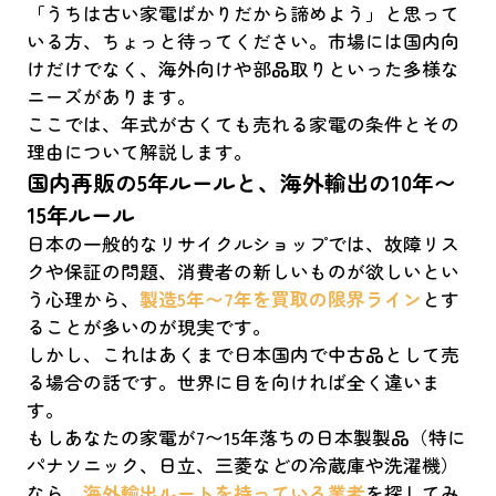
「うちは古い家電ばかりだから諦めよう」と思って
いる方、ちょっと待ってください。市場には国内向
けだけでなく、海外向けや部品取りといった多様な
ニーズがあります。
ここでは、年式が古くても売れる家電の条件とその
理由について解説します。
国内再販の5年ルールと、海外輸出の10年〜
15年ルール
日本の一般的なリサイクルショップでは、故障リス
クや保証の問題、消費者の新しいものが欲しいとい
う心理から、
製造5年〜7年を買取の限界ライン
とす
ることが多いのが現実です。
しかし、これはあくまで日本国内で中古品として売
る場合の話です。世界に目を向ければ全く違いま
す。
もしあなたの家電が7〜15年落ちの日本製製品（特に
パナソニック、日立、三菱などの冷蔵庫や洗濯機）
なら、
海外輸出ルートを持っている業者
を探してみ