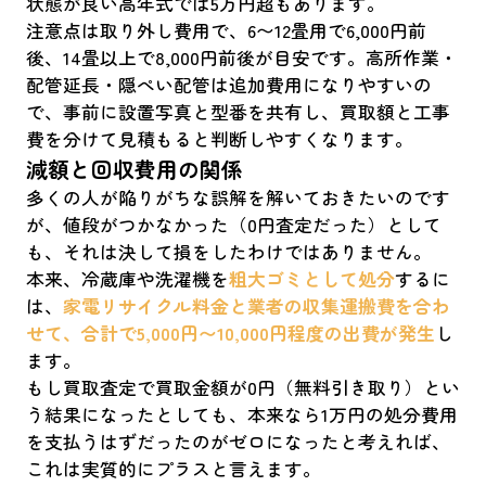
状態が良い高年式では5万円超もあります。
注意点は取り外し費用で、6〜12畳用で6,000円前
後、14畳以上で8,000円前後が目安です。高所作業・
配管延長・隠ぺい配管は追加費用になりやすいの
で、事前に設置写真と型番を共有し、買取額と工事
費を分けて見積もると判断しやすくなります。
減額と回収費用の関係
多くの人が陥りがちな誤解を解いておきたいのです
が、値段がつかなかった（0円査定だった）として
も、それは決して損をしたわけではありません。
本来、冷蔵庫や洗濯機を
粗大ゴミとして処分
するに
は、
家電リサイクル料金と業者の収集運搬費を合わ
せて、合計で5,000円〜10,000円程度の出費が発生
し
ます。
もし買取査定で買取金額が0円（無料引き取り）とい
う結果になったとしても、本来なら1万円の処分費用
を支払うはずだったのがゼロになったと考えれば、
これは実質的にプラスと言えます。