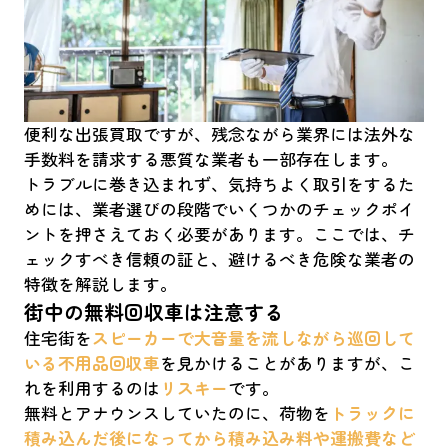
便利な出張買取ですが、残念ながら業界には法外な
手数料を請求する悪質な業者も一部存在します。
トラブルに巻き込まれず、気持ちよく取引をするた
めには、業者選びの段階でいくつかのチェックポイ
ントを押さえておく必要があります。ここでは、チ
ェックすべき信頼の証と、避けるべき危険な業者の
特徴を解説します。
街中の無料回収車は注意する
住宅街を
スピーカーで大音量を流しながら巡回して
いる不用品回収車
を見かけることがありますが、こ
れを利用するのは
リスキー
です。
無料とアナウンスしていたのに、荷物を
トラックに
積み込んだ後になってから積み込み料や運搬費など