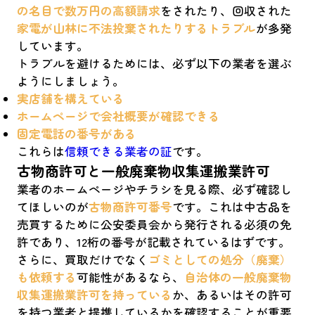
の名目で数万円の高額請求
をされたり、回収された
家電が山林に不法投棄されたりするトラブル
が多発
しています。
トラブルを避けるためには、必ず以下の業者を選ぶ
ようにしましょう。
実店舗を構えている
ホームページで会社概要が確認できる
固定電話の番号がある
これらは
信頼できる業者の証
です。
古物商許可と一般廃棄物収集運搬業許可
業者のホームページやチラシを見る際、必ず確認し
てほしいのが
古物商許可番号
です。これは中古品を
売買するために公安委員会から発行される必須の免
許であり、12桁の番号が記載されているはずです。
さらに、買取だけでなく
ゴミとしての処分（廃棄）
も依頼する
可能性があるなら、
自治体の一般廃棄物
収集運搬業許可を持っている
か、あるいはその許可
を持つ業者と提携しているかを確認することが重要