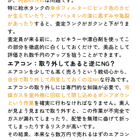
特に給水タンクの
浄水フィルターにピンク色のカビ
が生えていたり、ドアパッキンの溝に黒ずみや亀裂
があったり
すると、査定ランクがガクンと下がりま
す。
査定員が来る前に、カビキラーや漂白剤を使ってこ
の部分を徹底的に白くしておくだけで、美品として
評価され数千円のアップを狙うことができます。
エアコン：取り外してあると逆にNG？
エアコンを少しでも高く売ろうという親切心から、
自分で取り外して用意しておくのはNG
な行為です。
エアコンの取り外しには専門的な知識が必要で、
冷
媒ガスを室外機に回収して閉じ込めるポンプダウン
という作業
を確実に行わなければなりません。素人
が見よう見まねで取り外すと、この作業が不完全で
ガスが漏れてしまったり、配管を無理に曲げて折っ
てしまったりするリスクが高いです。
その結果、本来なら数万円で売れるはずのエアコン