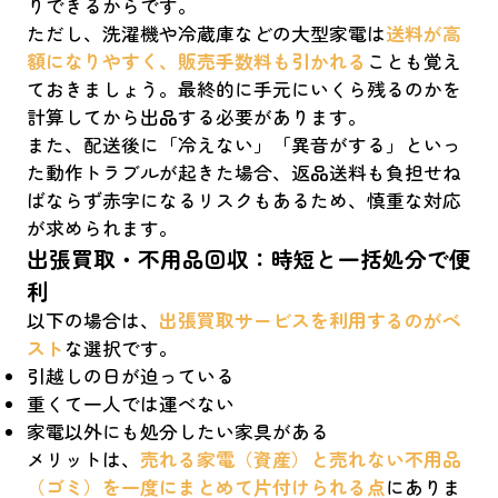
りできるからです。
ただし、洗濯機や冷蔵庫などの大型家電は
送料が高
額になりやすく、販売手数料も引かれる
ことも覚え
ておきましょう。最終的に手元にいくら残るのかを
計算してから出品する必要があります。
また、配送後に「冷えない」「異音がする」といっ
た動作トラブルが起きた場合、返品送料も負担せね
ばならず赤字になるリスクもあるため、慎重な対応
が求められます。
出張買取・不用品回収：時短と一括処分で便
利
以下の場合は、
出張買取サービスを利用するのがベ
スト
な選択です。
引越しの日が迫っている
重くて一人では運べない
家電以外にも処分したい家具がある
メリットは、
売れる家電（資産）と売れない不用品
（ゴミ）を一度にまとめて片付けられる点
にありま